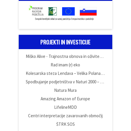
PROJEKTI IN INVESTICIJE
Miško Alive - Trajnostna obnova in oživitev domačije Miška Kranjca
Rad imam (r) eko
Kolesarska steza Lendava – Velika Polana – Črenšovci
Spodbujanje podjetništva v Naturi 2000 – Poslovna cona Vüdina
Natura Mura
Amazing Amazon of Europe
LifelineMDD
Centri interpretacije zavarovanih območij
ŠTRK SOS