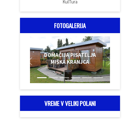
KulTura
FOTOGALERIJA
DOMAČIJA PISATELJA
MIŠKA KRANJCA
VREME V VELIKI POLANI