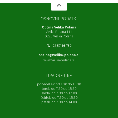
OSNOVNI PODATKI
Občina Velika Polana
Velika Polana 111
9225 Velika Polana
02 57 76 750
obcina@velika-polana.si
www.velika-polana.si
URADNE URE
ponedeljek:
od 7.30 do 15.30
torek:
od 7.30 do 15.30
sreda:
od 7.30 do 17.00
četrtek:
od 7.30 do 15.30
petek:
od 7.30 do 14.00